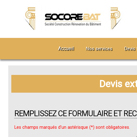
Accueil
Nos services
Devis 
Devis ex
REMPLISSEZ CE FORMULAIRE ET RE
Les champs marqués d'un astérisque (*) sont obligatoires.