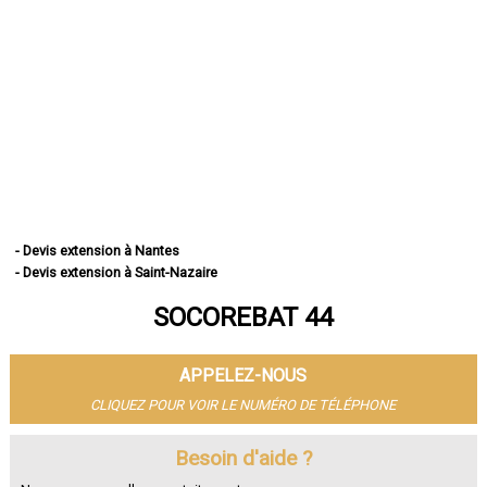
- Devis extension à Nantes
- Devis extension à Saint-Nazaire
- Devis extension à Saint-Herblain
SOCOREBAT 44
- Devis extension à Rezé
- Devis extension à Saint-Sébastien-sur-Loire
- Devis extension à Orvault
APPELEZ-NOUS
- Devis extension à Vertou
- Devis extension à Couëron
CLIQUEZ POUR VOIR LE NUMÉRO DE TÉLÉPHONE
- Devis extension à Carquefou
- Devis extension à La Chapelle-sur-Erdre
Besoin d'aide ?
- Devis extension à Bouguenais