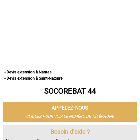
- Devis extension à Nantes
- Devis extension à Saint-Nazaire
- Devis extension à Saint-Herblain
SOCOREBAT 44
- Devis extension à Rezé
- Devis extension à Saint-Sébastien-sur-Loire
- Devis extension à Orvault
APPELEZ-NOUS
- Devis extension à Vertou
- Devis extension à Couëron
CLIQUEZ POUR VOIR LE NUMÉRO DE TÉLÉPHONE
- Devis extension à Carquefou
- Devis extension à La Chapelle-sur-Erdre
Besoin d'aide ?
- Devis extension à Bouguenais