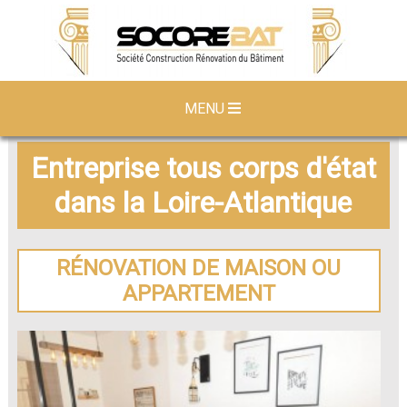
MENU
Entreprise tous corps d'état
dans la Loire-Atlantique
RÉNOVATION DE MAISON OU
APPARTEMENT