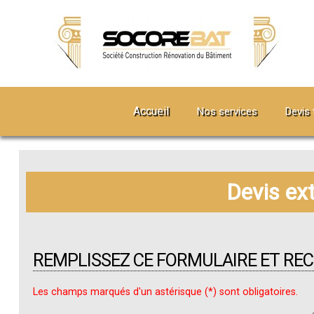
Accueil
Nos services
Devis 
Devis ex
REMPLISSEZ CE FORMULAIRE ET RE
Les champs marqués d'un astérisque (*) sont obligatoires.