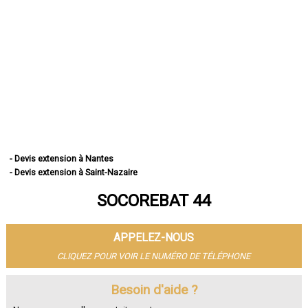
- Devis extension à Nantes
- Devis extension à Saint-Nazaire
- Devis extension à Saint-Herblain
SOCOREBAT 44
- Devis extension à Rezé
- Devis extension à Saint-Sébastien-sur-Loire
- Devis extension à Orvault
APPELEZ-NOUS
- Devis extension à Vertou
- Devis extension à Couëron
CLIQUEZ POUR VOIR LE NUMÉRO DE TÉLÉPHONE
- Devis extension à Carquefou
- Devis extension à La Chapelle-sur-Erdre
Besoin d'aide ?
- Devis extension à Bouguenais