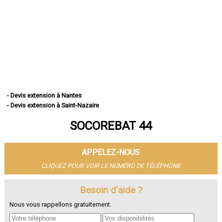
- Devis extension à Nantes
- Devis extension à Saint-Nazaire
- Devis extension à Saint-Herblain
SOCOREBAT 44
- Devis extension à Rezé
- Devis extension à Saint-Sébastien-sur-Loire
- Devis extension à Orvault
APPELEZ-NOUS
- Devis extension à Vertou
- Devis extension à Couëron
CLIQUEZ POUR VOIR LE NUMÉRO DE TÉLÉPHONE
- Devis extension à Carquefou
- Devis extension à La Chapelle-sur-Erdre
Besoin d'aide ?
- Devis extension à Bouguenais
Nous vous rappellons gratuitement.
- Devis extension à La Baule-Escoublac
- Devis extension à Guérande