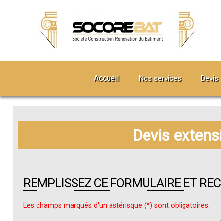
Accueil
Nos services
Devis 
Devis extens
REMPLISSEZ CE FORMULAIRE ET RE
Les champs marqués d'un astérisque (*) sont obligatoires.