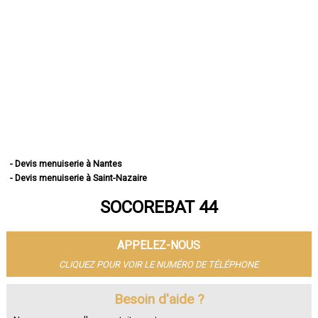
- Devis menuiserie à Nantes
- Devis menuiserie à Saint-Nazaire
- Devis menuiserie à Saint-Herblain
SOCOREBAT 44
- Devis menuiserie à Rezé
- Devis menuiserie à Saint-Sébastien-sur-Loire
- Devis menuiserie à Orvault
APPELEZ-NOUS
- Devis menuiserie à Vertou
- Devis menuiserie à Couëron
CLIQUEZ POUR VOIR LE NUMÉRO DE TÉLÉPHONE
- Devis menuiserie à Carquefou
- Devis menuiserie à La Chapelle-sur-Erdre
Besoin d'aide ?
- Devis menuiserie à Bouguenais