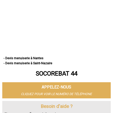
- Devis menuiserie à Nantes
- Devis menuiserie à Saint-Nazaire
- Devis menuiserie à Saint-Herblain
SOCOREBAT 44
- Devis menuiserie à Rezé
- Devis menuiserie à Saint-Sébastien-sur-Loire
- Devis menuiserie à Orvault
APPELEZ-NOUS
- Devis menuiserie à Vertou
- Devis menuiserie à Couëron
CLIQUEZ POUR VOIR LE NUMÉRO DE TÉLÉPHONE
- Devis menuiserie à Carquefou
- Devis menuiserie à La Chapelle-sur-Erdre
Besoin d'aide ?
- Devis menuiserie à Bouguenais